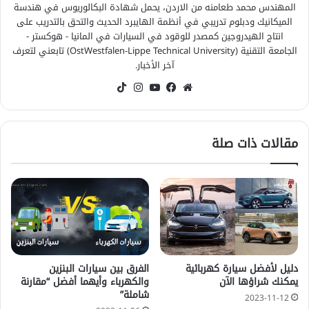
المهندس محمد طعامنه من الاردن، يحمل شهادة البكالوريوس في هندسة
الميكانيك ودبلوم تدريبي في أنظمة الهايبرد الحديث والتحق بالتدريب على
انتاج الهيدروجين كمصدر للوقود في السيارات في المانيا - هوكستر -
الجامعة التقنية (OstWestfalen-Lippe Technical University) تابعني لتعرف
آخر الأخبار.
موقع
فيسبوك
‫YouTube
انستقرام
‫TikTok
الويب
مقالات ذات صلة
دليل لأفضل سيارة كهربائية
الفرق بين سيارات البنزين
يمكنك شراؤها الآن
والكهرباء وأيهما أفضل “مقارنة
شاملة”
2023-11-12