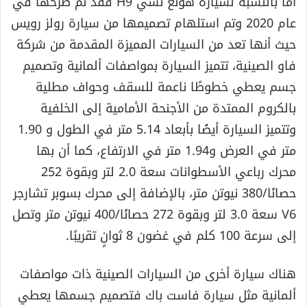
أما بالنسبة لسيارة هونغ تشي H9 فقد تم طرحها في
عام 2020 وتم استلهام تصميمها من سيارة رولز رويس
حيث أنها تعد من السيارات المميزة المقدمة من شركة
فاو الصينية، تتميز السيارة بمواصفات ألمانية وتصميم
جسم يعطي خطوطًا ناعمة للسقف وحواف مطلية
بالكروم الممتدة من الأجنحة الأمامية إلى الخلفية
وتتميز السيارة أيضًا بأبعاد 5.14 متر في الطول و 1.90
متر في العرض و1.94 متر في الارتفاع، كما أن بها
محرك رباعي الأسطوانات سعة 2.0 لتر وبقوة 252
حصانًا/380 نيوتن متر، بالإضافة إلى محرك بسوبر تشارجر
V6 سعة 3.0 لتر وبقوة 272 حصانًا/400 نيوتن متر وتصل
إلى سرعة 100 كلم في غضون 8 ثوانٍ تقريبًا.
هناك سيارة أخرى من السيارات الصينية ذات مواصفات
ألمانية مثل سيارة فاست باك فتصميم جسمها يعطي