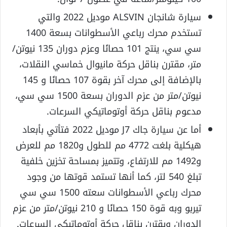
سيارة شانجان ALSVIN موديل 2022 والتي
تستخدم محرك رباعي الأسطوانات بسعة 1400
سي سي، ينتج 101 حصانًا وعزم دوران 135 نيوتن/
متر، مقترن بناقل حركة مانيوال خماسي النقلات،
بالإضافة إلى محرك آخر بقوة 107 حصانًا و 145
نيوتن/متر من عزم الدوران بسعة 1500 سي سي،
مدعوم بناقل حركة أوتوماتيكي السرعات.
أما عن سيارة جاك J7 موديل 2022 فتأتي بأبعاد
هيكلية بلغت 4772 مم للطول و1820 مم للعرض
و1492 مم للارتفاع، وتتميز بمساحة تخزين خلفية
تبلغ 540 لتر، كما أنها تستمد قوتها من وجود
محرك رباعي الأسطوانات سعته 1500 سي سي
تيربو وبه قوة 150 حصانًا و 210 نيوتن/متر من عزم
الدوران ويقترن بناقل حركة أوتوماتيكي السرعات.