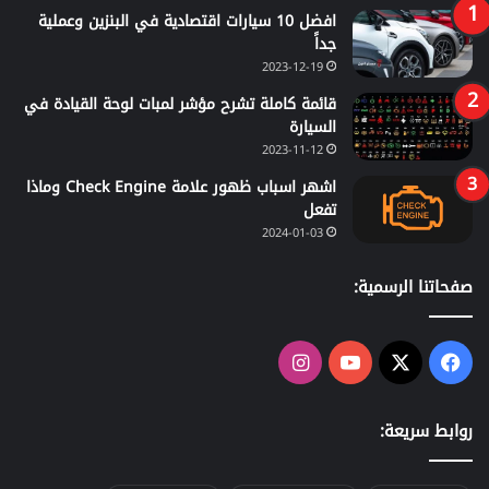
افضل 10 سيارات اقتصادية في البنزين وعملية
جداً
2023-12-19
قائمة كاملة تشرح مؤشر لمبات لوحة القيادة في
السيارة
2023-11-12
اشهر اسباب ظهور علامة Check Engine وماذا
تفعل
2024-01-03
صفحاتنا الرسمية:
‫X
فيسبوك
‫YouTube
انستقرام
روابط سريعة: