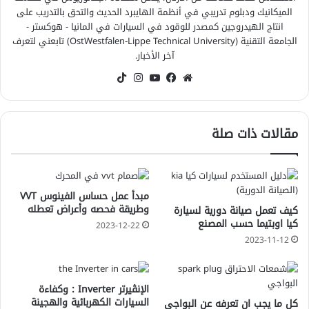
الميكانيك ودبلوم تدريبي في أنظمة الهايبرد الحديث والتحق بالتدريب على
انتاج الهيدروجين كمصدر للوقود في السيارات في المانيا - هوكستر -
الجامعة التقنية (OstWestfalen-Lippe Technical University) تابعني لتعرف
آخر الأخبار.
موقع
فيسبوك
‫YouTube
انستقرام
‫TikTok
الويب
مقالات ذات صلة
مبدأ عمل حساس الفينوس VVT
وطريقة فحصه وأعراض تعطله
كيف تعمل صيانة دورية لسيارة
كيا اوبتيما حسب المصنع
2023-12-22
2023-11-12
الإنڤيرتر Inverter : وكفاءة
السيارات الكهربائية والهجينة
كل ما يجب ان تعرفه عن البواجي