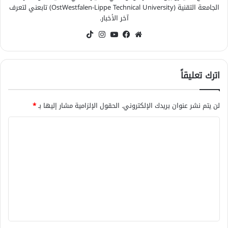
الجامعة التقنية (OstWestfalen-Lippe Technical University) تابعني لتعرف
آخر الأخبار.
موقع
فيسبوك
‫YouTube
انستقرام
‫TikTok
الويب
اترك تعليقاً
لن يتم نشر عنوان بريدك الإلكتروني.
الحقول الإلزامية مشار إليها بـ
*
ا
ل
ت
ع
ل
ي
ق