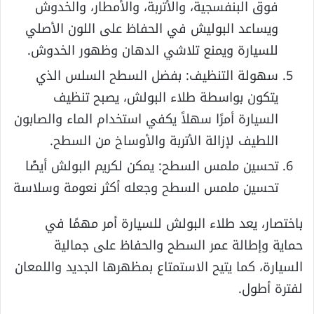
فوق البنفسجية، والأتربة، والأمطار، والخدوش
ويساعد البوليش في الحفاظ على اللون الأصلي
للسيارة ويمنع تلاشي الدهان وظهور الخدوش.
سهولة التنظيف: بفضل السطح السلس الذي
يتكون بواسطة طلاء البولش، يصبح تنظيف
السيارة أمرًا سهلاً يكفي استخدام الماء والصابون
اللطيف لإزالة الأتربة والأوساخ من السطح.
تحسين ملمس السطح: يمكن لكريم البولش أيضًا
تحسين ملمس السطح وجعله أكثر نعومة وسلاسة
باختصار، يعد طلاء البولش للسيارة أمر مهمًا في
حماية وإطالة عمر السطح والحفاظ على جمالية
السيارة، كما يتيح الاستمتاع بمظهرها الجديد واللمعان
لفترة أطول.