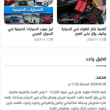
أهمية فتلر الهواء في السيارة
ابرز عيوب السيارات الصينية في
وكيف يؤثر على العزم
السوق العربي
2023-11-12
2023-11-12
تعليق واحد
ي
محمد
:
ق
2024-03-30 الساعة 11:32 م
و
لمبه check منوره عندي في عربيه النترا ٢٠٠٥ وش الاسد والعربيه ماشيه
ل
عادي ولو اللمبه طفت العربيه تتبرجل وتبطل وتأخر في الدواره وساعات تقعد
فتره متدورش وديتها لمكانيكي واتنين وكهربائي وغيره وغيرت طلمبه بنزين
وغيرت حساس كرنك وغيره ..ومفيش فايده