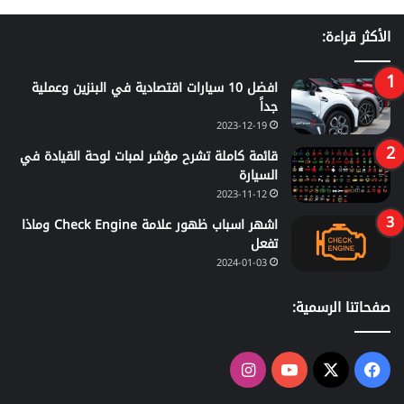
الأكثر قراءة:
افضل 10 سيارات اقتصادية في البنزين وعملية
جداً
2023-12-19
قائمة كاملة تشرح مؤشر لمبات لوحة القيادة في
السيارة
2023-11-12
اشهر اسباب ظهور علامة Check Engine وماذا
تفعل
2024-01-03
صفحاتنا الرسمية:
‫X
فيسبوك
‫YouTube
انستقرام