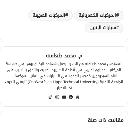
المركبات الكهربائية
المركبات الهجينة
سيارات البنزين
م. محمد طعامنه
المهندس محمد طعامنه من الاردن، يحمل شهادة البكالوريوس في هندسة
الميكانيك ودبلوم تدريبي في أنظمة الهايبرد الحديث والتحق بالتدريب على
انتاج الهيدروجين كمصدر للوقود في السيارات في المانيا - هوكستر -
الجامعة التقنية (OstWestfalen-Lippe Technical University) تابعني لتعرف
آخر الأخبار.
موقع
فيسبوك
‫YouTube
انستقرام
‫TikTok
الويب
مقالات ذات صلة