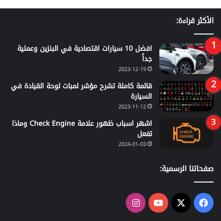
الأكثر قراءة:
افضل 10 سيارات اقتصادية في البنزين وعملية
جداً
2023-12-19
قائمة كاملة تشرح مؤشر لمبات لوحة القيادة في
السيارة
2023-11-12
اشهر اسباب ظهور علامة Check Engine وماذا
تفعل
2024-01-03
صفحاتنا الرسمية:
‫X
فيسبوك
‫YouTube
انستقرام