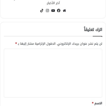
آخر الأخبار.
موقع
فيسبوك
‫YouTube
انستقرام
‫TikTok
الويب
اترك تعليقاً
لن يتم نشر عنوان بريدك الإلكتروني.
الحقول الإلزامية مشار إليها بـ
*
ا
ل
ت
ع
ل
ي
ق
*
الاسم
*