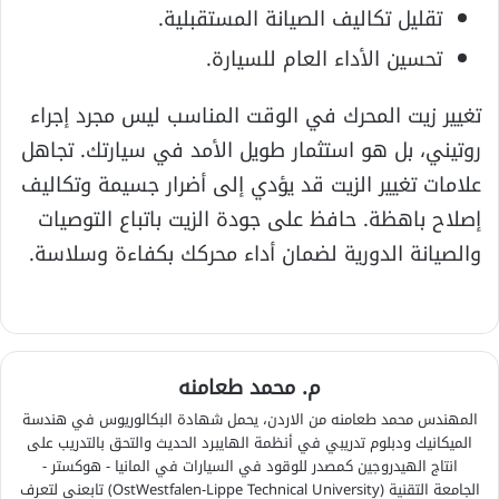
تقليل تكاليف الصيانة المستقبلية.
تحسين الأداء العام للسيارة.
تغيير زيت المحرك في الوقت المناسب ليس مجرد إجراء
روتيني، بل هو استثمار طويل الأمد في سيارتك. تجاهل
علامات تغيير الزيت قد يؤدي إلى أضرار جسيمة وتكاليف
إصلاح باهظة. حافظ على جودة الزيت باتباع التوصيات
والصيانة الدورية لضمان أداء محركك بكفاءة وسلاسة.
م. محمد طعامنه
المهندس محمد طعامنه من الاردن، يحمل شهادة البكالوريوس في هندسة
الميكانيك ودبلوم تدريبي في أنظمة الهايبرد الحديث والتحق بالتدريب على
انتاج الهيدروجين كمصدر للوقود في السيارات في المانيا - هوكستر -
الجامعة التقنية (OstWestfalen-Lippe Technical University) تابعني لتعرف