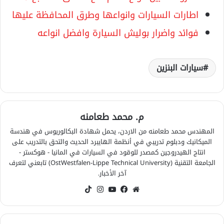
اطارات السيارات وانواعها وطرق المحافظة عليها
فوائد واضرار بوليش السيارة وافضل انواعه
سيارات البنزين
م. محمد طعامنه
المهندس محمد طعامنه من الاردن، يحمل شهادة البكالوريوس في هندسة
الميكانيك ودبلوم تدريبي في أنظمة الهايبرد الحديث والتحق بالتدريب على
انتاج الهيدروجين كمصدر للوقود في السيارات في المانيا - هوكستر -
الجامعة التقنية (OstWestfalen-Lippe Technical University) تابعني لتعرف
آخر الأخبار.
موقع
فيسبوك
‫YouTube
انستقرام
‫TikTok
الويب