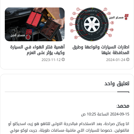
اطارات السيارات وانواعها وطرق
أهمية فتلر الهواء في السيارة
المحافظة عليها
وكيف يؤثر على العزم
2023-11-12
2024-01-24
تعليق واحد
ي
محمد
:
ق
2024-09-15 الساعة 10:25 ص
و
انا وبكل صراحة، بعد الاستخدام فبالدرجة الاولى للتاهو هو زيت اسديكلو أو
ل
فالفولين، خصوصا للسيارات اللي ماشية مسافات طويلة، جربت لوكو مولي