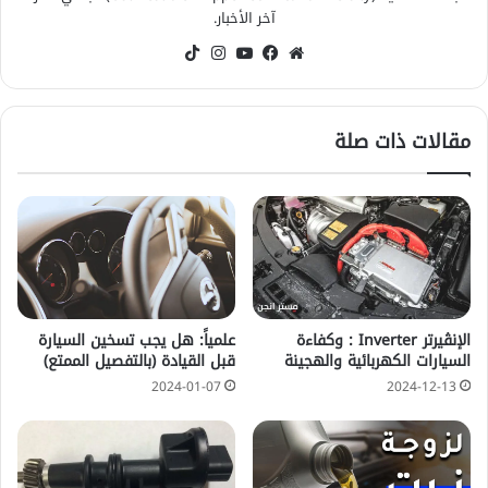
آخر الأخبار.
موقع
فيسبوك
‫YouTube
انستقرام
‫TikTok
الويب
مقالات ذات صلة
علمياً: هل يجب تسخين السيارة
الإنڤيرتر Inverter : وكفاءة
قبل القيادة (بالتفصيل الممتع)
السيارات الكهربائية والهجينة
2024-01-07
2024-12-13