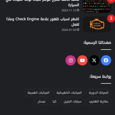
السيارة
2023-11-12
اشهر اسباب ظهور علامة Check Engine وماذا
تفعل
2024-01-03
صفحاتنا الرسمية:
‫X
فيسبوك
‫YouTube
انستقرام
روابط سريعة:
الصيانة الدورية
المركبات الكهربائية
المركبات الهجينة
بطارية الهايبرد
سيارات البنزين
كيا
نيسان